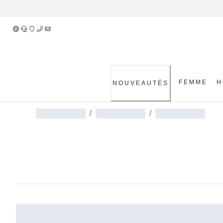
Skip
to
Content
FEMME
H
NOUVEAUTÉS
/
/