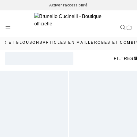
Activer l'accessibilité
Skip
to
Content
UX ET BLOUSONS
ARTICLES EN MAILLE
ROBES ET COMBI
FILTRES