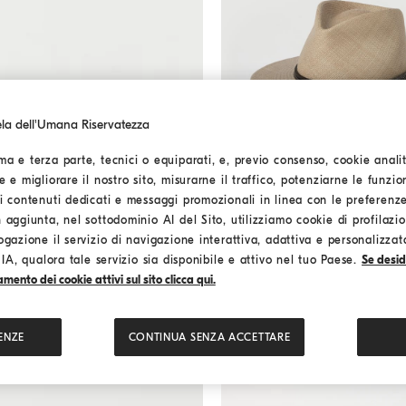
ela dell'Umana Riservatezza
ma e terza parte, tecnici o equiparati, e, previo consenso, cookie analiti
e e migliorare il nostro sito, misurarne il traffico, potenziarne le funzio
Fedora in paglia
Beige
Fedora in paglia
ti contenuti dedicati e messaggi promozionali in linea con le preferenz
€ 1.250,00
n aggiunta, nel sottodominio AI del Sito, utilizziamo cookie di profilaz
2 COLORI
ogazione il servizio di navigazione interattiva, adattiva e personalizzat
e IA, qualora tale servizio sia disponibile e attivo nel tuo Paese.
Se desid
mento dei cookie attivi sul sito clicca qui.
ENZE
CONTINUA SENZA ACCETTARE