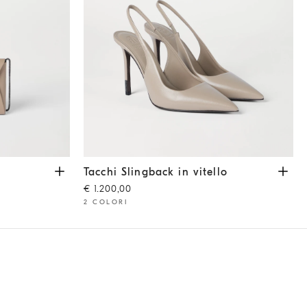
 Chiaro
Tacchi Slingback in vitello
Beige Chiaro
Tacchi Slingback in vitello
€ 1.200,00
2 COLORI