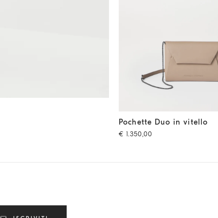
Pochette Duo in vitello
Beige
Pochette Duo in vitello
€ 1.350,00