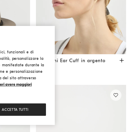
ci, funzionali e di
nalità, personalizzare la
Orecchini Ear Cuff in argento
Argento
Orecchini Ear Cuff in argento
e manifestate durante la
€ 550,00
ione e personalizzazione
a del sito attraverso
eri avere maggiori
ACCETTA TUTTI