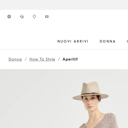
Vai al contenuto principale
NUOVI ARRIVI
DONNA
261WOUTFITCS34
inizio contenuto principale
Donna
How To Style
Aperitif