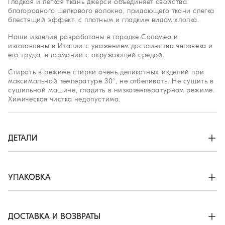
Гладкая и легкая ткань джерси объединяет свойства
благородного шелкового волокна, придающего ткани слегка
блестящий эффект, с плотным и гладким видом хлопка.
Наши изделия разработаны в городке Соломео и
изготовлены в Италии с уважением достоинства человека и
его труда, в гармонии с окружающей средой.
Стирать в режиме стирки очень деликатных изделий при
максимальной температуре 30°, не отбеливать. Не сушить в
сушильной машине, гладить в низкотемпературном режиме.
Химическая чистка недопустима.
ДЕТАЛИ
Застежка с планкой на перламутровые пуговицы

Французский воротник

Манжеты с двумя перламутровыми пуговицами

УПАКОВКА
Стандартный крой
Эксклюзивная упаковка онлайн-бутика Brunello Cucinelli
62% ШЁЛК, 38% ХЛОПОК
разрабатывается в Соломео и производится в Италии,
основываясь на ценностях компании. Внутренняя упаковка,
ДОСТАВКА И ВОЗВРАТЫ
произведенная из FSC®-сертифицированных материалов,