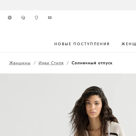
К главному контенту
НОВЫЕ ПОСТУПЛЕНИЯ
ЖЕН
262WOUTFITHS09
начало основного контента
Женщины
Идеи Стиля
Солнечный отпуск