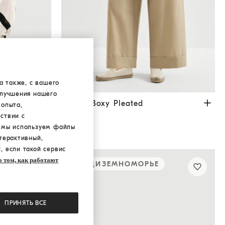
а также, с вашего
улучшения нашего
 и молнией
Панама
Брюки Boxy Pleated
Капучино
ном и
Брюки Boxy Pleated
 опыта,
N/A
ствии с
а мы используем файлы
терактивный,
, если такой сервис
 том, как работают
СРЕДИЗЕМНОМОРЬЕ
ПРИНЯТЬ ВСЕ