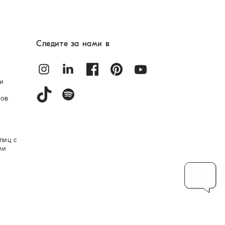
Следите за нами в
и
лов
лиц с
ми