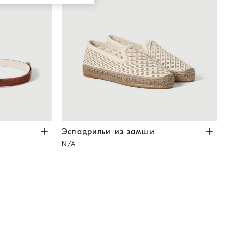
тло-Коричневый
Эспадрильи из замши
Слоновая Кость
Эспадрильи из замши
N/A