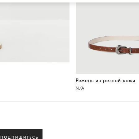
Ремень из резной кожи
Све
Ремень из резной кожи
N/A
ПОДПИШИТЕСЬ