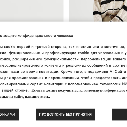
по защите конфиденциальности человека
 cookie первой и третьей стороны, технические или аналогичные, 
ские, функциональные и профилирующие cookie для управления и 
Кардиган Net с капюшоном
Кардиган Net с капюшо
афика, расширения его функциональности, персонализации вашего
молнией
персонализированного контента и рекламных сообщений в соответ
раженными во время навигации. Кроме того, в поддомене AI Сайт
N/A
ны для профилирования и персонализации, чтобы предоставлять ин
ализированный сервис навигации с использованием технологий ИИ
в вашей стране.
Если вы хотите получить дополнительную информацию о
емые на сайте, нажмите здесь.
РОЙКАМИ
ПРОДОЛЖИТЬ БЕЗ ПРИНЯТИЯ