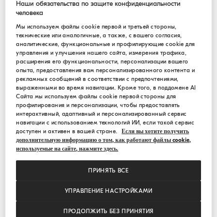
УЗНАЙТЕ О ПРЕИМУЩЕСТВАХ
Наши обязательства по защите конфиденциальности
СОЗДАНИЯ АККАУНТА
человека
Мы используем файлы cookie первой и третьей стороны,
технические или аналогичные, а также, с вашего согласия,
аналитические, функциональные и профилирующие cookie для
управления и улучшения нашего сайта, измерения трафика,
МЫ МОЖЕМ ВАМ ПОМОЧЬ?
расширения его функциональности, персонализации вашего
опыта, предоставления вам персонализированного контента и
Свяжитесь с нашей Клиентской службой, мы будем
рекламных сообщений в соответствии с предпочтениями,
выраженными во время навигации. Кроме того, в поддомене AI
рады вам помочь.
Сайта мы используем файлы cookie первой стороны для
профилирования и персонализации, чтобы предоставлять
Our Customer Care is available from Solomeo, Italy,
интерактивный, адаптивный и персонализированный сервис
навигации с использованием технологий ИИ, если такой сервис
Monday through Friday from 8:30 a.m. to 6:30 p.m. and
доступен и активен в вашей стране.
Если вы хотите получить
Saturday from 9:00 a.m. to 5:30 p.m. CET/CEST. Outside
дополнительную информацию о том, как работают файлы cookie,
of these hours, as well as on Italian holidays, our team
используемые на сайте, нажмите здесь.
is still available, but may respond from our Brunello
Cucinelli offices in New York City, Los Angeles and
ПРИНЯТЬ ВСЕ
Shanghai, depending on the local time zone.
УПРАВЛЕНИЕ НАСТРОЙКАМИ
Свяжитесь с нами по e-mail
ПРОДОЛЖИТЬ БЕЗ ПРИНЯТИЯ