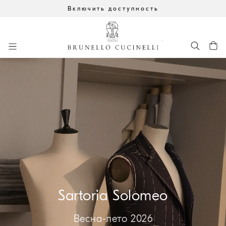
Включить доступность
К главному контенту
начало основного контента
Sartoria Solomeo
Весна-лето 2026