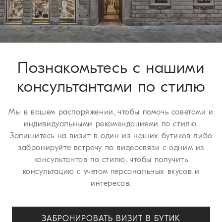
У вас есть 30 дней для осуществления возврата или обмена
изделия. Мы рады предложить эти услуги бесплатно всем
нашим клиентам. Для получения более подробной
информации о сроках доставки ознакомьтесь с разделом
страницы
Процедура возврата
.
Познакомьтесь с нашими
консультантами по стилю
Мы в вашем распоряжении, чтобы помочь советами и
индивидуальными рекомендациями по стилю.
Запишитесь на визит в один из наших бутиков либо
забронируйте встречу по видеосвязи с одним из
консультантов по стилю, чтобы получить
консультацию с учетом персональных вкусов и
интересов.
ЗАБРОНИРОВАТЬ ВИЗИТ В БУТИК