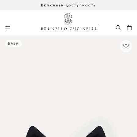
Включить доступность
К главному контенту
начало основного контента
БАЗА