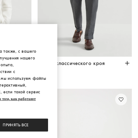
а также, с вашего
улучшения нашего
ма
Брюки классического кроя
Антрацит
Брюки классического кроя
 опыта,
N/A
ствии с
2 ЦВЕТА
а мы используем файлы
терактивный,
, если такой сервис
 том, как работают
ПРИНЯТЬ ВСЕ