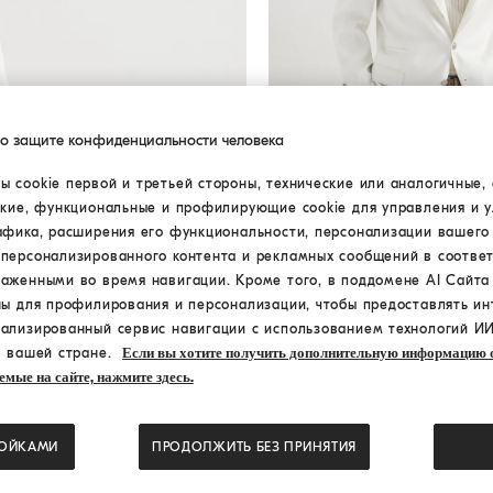
по защите конфиденциальности человека
 cookie первой и третьей стороны, технические или аналогичные, 
ские, функциональные и профилирующие cookie для управления и 
Пиджак из габардина
Пана
Пиджак из габардина
афика, расширения его функциональности, персонализации вашего
N/A
персонализированного контента и рекламных сообщений в соответ
раженными во время навигации. Кроме того, в поддомене AI Сайт
ны для профилирования и персонализации, чтобы предоставлять ин
ализированный сервис навигации с использованием технологий ИИ
в вашей стране.
Если вы хотите получить дополнительную информацию о
емые на сайте, нажмите здесь.
РОЙКАМИ
ПРОДОЛЖИТЬ БЕЗ ПРИНЯТИЯ