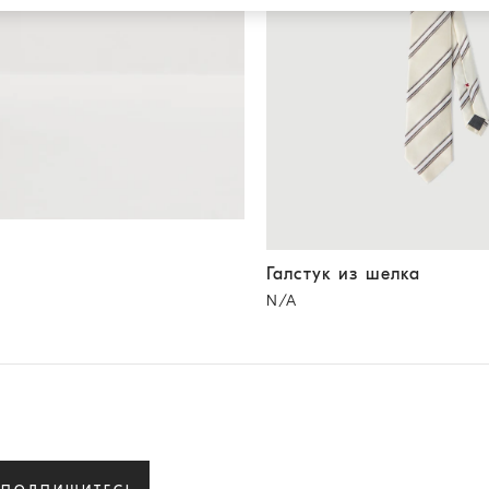
Галстук из шелка
Панама
Галстук из шелка
N/A