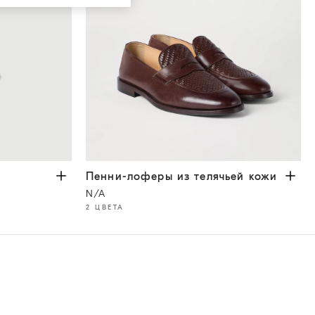
Пенни-лоферы из телячьей кожи
Темный Шо
Пенни-лоферы из телячьей кожи
N/A
2 ЦВЕТА