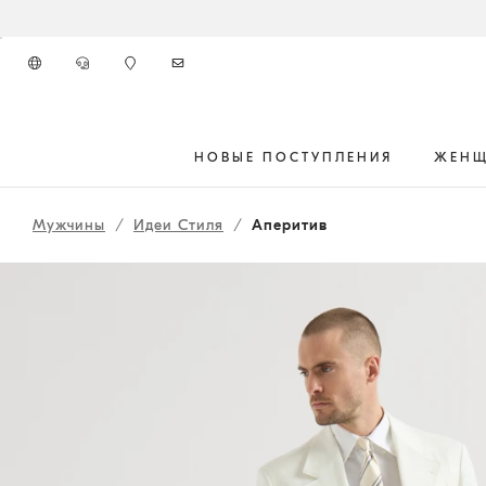
К главному контенту
НОВЫЕ ПОСТУПЛЕНИЯ
ЖЕН
261MOUTFIT57
начало основного контента
Мужчины
Идеи Стиля
Аперитив