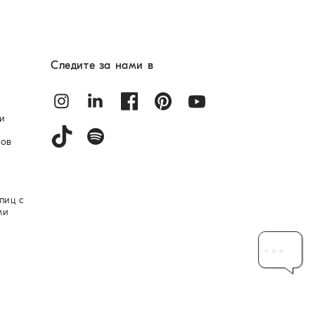
Следите за нами в
и
лов
лиц с
ми