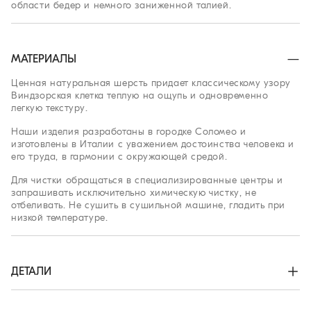
области бедер и немного заниженной талией.
МАТЕРИАЛЫ
Ценная натуральная шерсть придает классическому узору
Виндзорская клетка теплую на ощупь и одновременно
легкую текстуру.
Наши изделия разработаны в городке Соломео и
изготовлены в Италии с уважением достоинства человека и
его труда, в гармонии с окружающей средой.
Для чистки обращаться в специализированные центры и
запрашивать исключительно химическую чистку, не
отбеливать. Не сушить в сушильной машине, гладить при
низкой температуре.
ДЕТАЛИ
Застежка на молнию с пуговицей, металлическим крючком и 
подпуговицей
