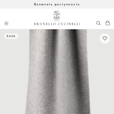
Включить доступность
К главному контенту
начало основного контента
БАЗА