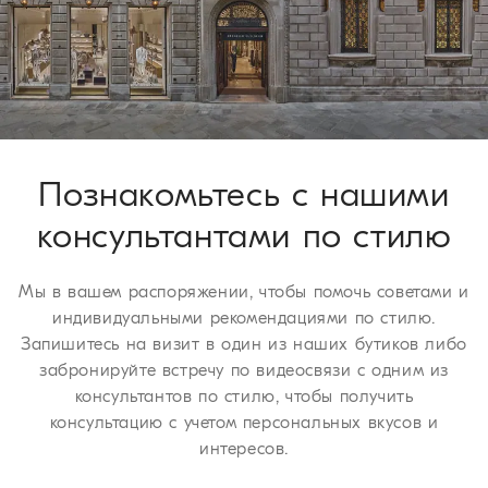
Процедура возврата
У вас есть 30 дней для осуществления возврата или обмена
изделия. Мы рады предложить эти услуги бесплатно всем
нашим клиентам. Для получения более подробной
информации о сроках доставки ознакомьтесь с разделом
страницы
Процедура возврата
.
Познакомьтесь с нашими
консультантами по стилю
Мы в вашем распоряжении, чтобы помочь советами и
индивидуальными рекомендациями по стилю.
Запишитесь на визит в один из наших бутиков либо
забронируйте встречу по видеосвязи с одним из
консультантов по стилю, чтобы получить
консультацию с учетом персональных вкусов и
интересов.