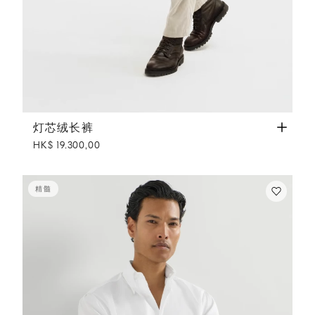
灯芯绒长裤
白色
灯芯绒长裤
HK$ 19.300,00
精髓