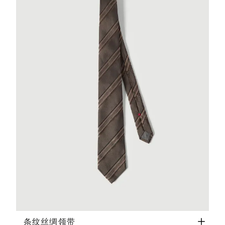
条纹丝绸领带
榛子色
条纹丝绸领带