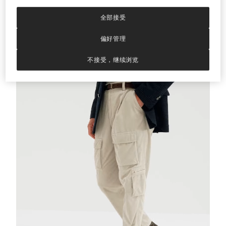
全部接受
羊驼毛混纺开衫
中灰
羊驼毛混纺开衫
HK$ 29.400,00
偏好管理
不接受，继续浏览