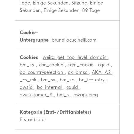
Tage, Einige Sekunden, Sitzung, Einige
Sekunden, Einige Sekunden, 89 Tage
brunellocucinelli.com
weird_get_top_level_domain
,
bm_ss
,
xbc_cookie
,
sgm_cookie
,
cqcid
,
bc_countryselection
,
ak_bmsc
,
AKA_A2
,
_cs_mk
,
bm_sv
,
bm_so
,
bc_fcountry
,
dwsid
,
bc_internal
,
cquid
,
dwcustomer_#
,
bm_s
,
dwapupreq
Erstanbieter