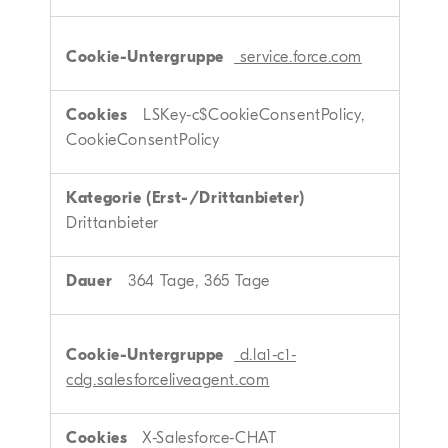
service.force.com
LSKey-c$CookieConsentPolicy,
CookieConsentPolicy
Drittanbieter
364 Tage, 365 Tage
d.la1-c1-
cdg.salesforceliveagent.com
X-Salesforce-CHAT