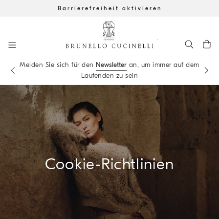
Barrierefreiheit aktivieren
Zum Hauptinhalt gehen
Melden Sie sich für den
Newsletter
an, um immer auf dem
Buchen Sie einen
Termin
in einer unserer Boutiquen
Laufenden zu sein
Start Hauptinhalt
Cookie-Richtlinien