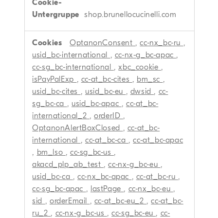
shop.brunellocucinelli.com
OptanonConsent
,
cc-nx_bc-ru
,
usid_bc-international
,
cc-nx-g_bc-apac
,
cc-sg_bc-international
,
xbc_cookie
,
isPayPalExp
,
cc-at_bc-cites
,
bm_sc
,
usid_bc-cites
,
usid_bc-eu
,
dwsid
,
cc-
sg_bc-ca
,
usid_bc-apac
,
cc-at_bc-
international_2
,
orderID
,
OptanonAlertBoxClosed
,
cc-at_bc-
international
,
cc-at_bc-ca
,
cc-at_bc-apac
,
bm_lso
,
cc-sg_bc-us
,
akacd_plp_ab_test
,
cc-nx-g_bc-eu
,
usid_bc-ca
,
cc-nx_bc-apac
,
cc-at_bc-ru
,
cc-sg_bc-apac
,
lastPage
,
cc-nx_bc-eu
,
sid
,
orderEmail
,
cc-at_bc-eu_2
,
cc-at_bc-
ru_2
,
cc-nx-g_bc-us
,
cc-sg_bc-eu
,
cc-