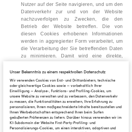
Nutzer auf der Seite navigieren, und um den
Datenverkehr zur und von der Website
nachzuverfolgen zu Zwecken, die den
Betrieb der Website betreffen. Die von
diesen Cookies erhobenen Informationen
werden in aggregierter Form verarbeitet, um
die Verarbeitung der Sie betreffenden Daten
zu minimieren. Damit wird eine direkte,
eindeutige Identifizierung Ihrer Person
vermieden. Im Falle von analytischen
Unser Bekenntnis zu einem respektvollen Datenschutz
Cookies eines Drittanbieters kann dieser
Wir verwenden Cookies von Erst- und Drittanbietern, technische
sich vorbehalten, die Sie betreffenden
oder gleichwertige Cookies sowie – vorbehaltlich Ihrer
Einwilligung – Analyse-, Funktions- und Profiling-Cookies, um
Informationen, die von diesen Cookies
unsere Website zu verwalten und zu verbessern, den Datenverkehr
erhoben wurden, mit weiteren ihm zur
zu messen, die Funktionalitäten zu erweitern, Ihre Erfahrung zu
personalisieren, Ihnen maßgeschneiderte Inhalte bereitzustellen und
Verfügung stehenden Informationen zu
Ihnen Werbebotschaften entsprechend Ihren beim Surfen
kombinieren.
geäußerten Präferenzen zu liefern. Darüber hinaus verwenden wir im
KI-Subdomain der Website First-Party-Profiling- und
Personalisierungs-Cookies, um einen interaktiven, adaptiven und
Wenn Sie sich entscheiden, in ihre Verwendung