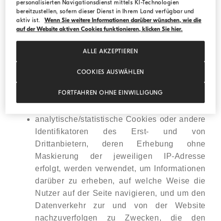
personalisierten Navigationsdienst mittels KI-Technologien
mit den im Abschnitt „COOKIE-EINSTELLUNGEN"
bereitzustellen, sofern dieser Dienst in Ihrem Land verfügbar und
dargestellten Modalitäten und auf der Grundlage
aktiv ist.
Wenn Sie weitere Informationen darüber wünschen, wie die
auf der Website aktiven Cookies funktionieren, klicken Sie hier.
ihrer speziellen Entscheidungen einzuwilligen,
installiert und verwendet die Website auch die
ALLE AKZEPTIEREN
folgenden Cookies:
funktionale Cookies, um spezifische
COOKIES AUSWÄHLEN
Funktionen der Website und ausgewählte
FORTFAHREN OHNE EINWILLIGUNG
Kriterien zu aktivieren, um den von Ihnen
angeforderten Dienst zu verbessern;
analytische/statistische Cookies oder andere
Identifikatoren des Erst- und von
Drittanbietern, deren Erhebung ohne
Maskierung der jeweiligen IP-Adresse
erfolgt, werden verwendet, um Informationen
darüber zu erheben, auf welche Weise die
Nutzer auf der Seite navigieren, und um den
Datenverkehr zur und von der Website
nachzuverfolgen zu Zwecken, die den