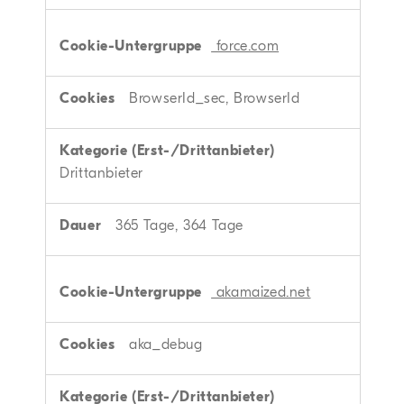
force.com
BrowserId_sec, BrowserId
Drittanbieter
365 Tage, 364 Tage
akamaized.net
aka_debug