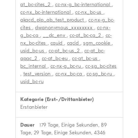
at_bc-cites_2
,
cc-nx-g_bc-international
,
cc-nx_bc-international
,
cc-nx_bc-us
,
akacd_plp_ab_test_product
,
cc-nx-g_bc-
cites
,
dwanonymous_xxxxxxxx
,
cc-nx-
g_bc-ca
,
__dc_env
,
cc-at_bc-ca_2
,
cc-
nx_bc-cites
,
cquid
,
cqcid
,
sgm_cookie
,
usid_bc-us
,
cc-at_bc-us_2
,
cc-at_bc-
apac_2
,
cc-at_bc-eu
,
cc-at_bc-us
,
bc_internal
,
cc-nx-g_bc-ru
,
cc-sg_bc-cites
,
test_version
,
cc-nx_bc-ca
,
cc-sg_bc-ru
,
usid_bc-ru
Erstanbieter
179 Tage, Einige Sekunden, 89
Tage, 29 Tage, Einige Sekunden, 4346