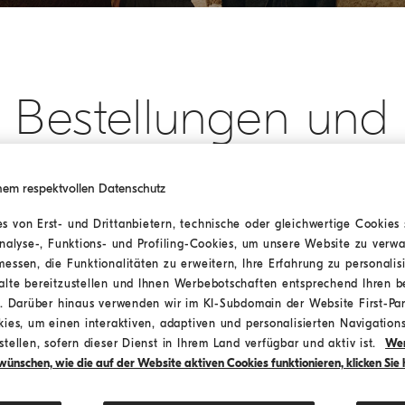
Bestellungen und
Retouren suchen
nem respektvollen Datenschutz
 von Erst- und Drittanbietern, technische oder gleichwertige Cookies 
Um Ihre Bestellungen und Retouren anzusehen und um Ihr
Analyse-, Funktions- und Profiling-Cookies, um unsere Website zu verwa
ücktrittsrecht auszuüben, füllen Sie bitte die nachstehenden Feld
essen, die Funktionalitäten zu erweitern, Ihre Erfahrung zu personalis
aus.
alte bereitzustellen und Ihnen Werbebotschaften entsprechend Ihren 
n. Darüber hinaus verwenden wir im KI-Subdomain der Website First-Par
ies, um einen interaktiven, adaptiven und personalisierten Navigations
Die mit (*) markierten Felder sind Pflichtfelder
tellen, sofern dieser Dienst in Ihrem Land verfügbar und aktiv ist.
Wen
ünschen, wie die auf der Website aktiven Cookies funktionieren, klicken Sie h
Nummer