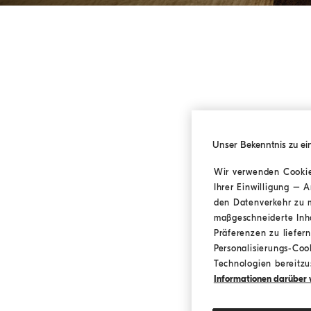
Unser Bekenntnis zu ei
Wir verwenden Cookies
Ihrer Einwilligung – 
R
den Datenverkehr zu m
maßgeschneiderte Inh
Präferenzen zu liefer
Personalisierungs-Cook
Technologien bereitzus
Informationen darüber w