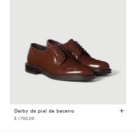
Derby de piel de becerro
Caoba
Derby de piel de becerro
$ 1.700,00