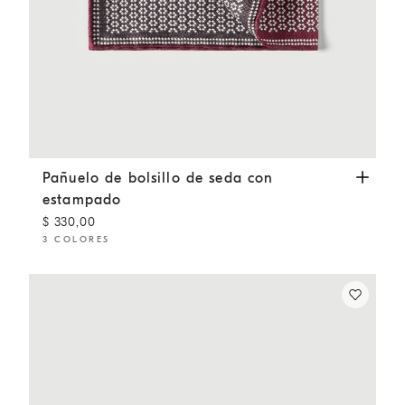
Pañuelo de bolsillo de seda con estampado
Bermellón
Pañuelo de bolsillo de seda con
estampado
$ 330,00
3 COLORES