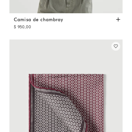
Camisa de chambray
Denim Medio
Camisa de chambray
$ 950,00