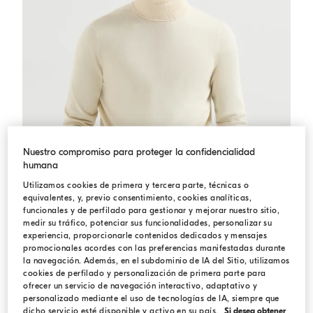
Nuestro compromiso para proteger la confidencialidad
humana
Utilizamos cookies de primera y tercera parte, técnicas o
equivalentes, y, previo consentimiento, cookies analíticas,
funcionales y de perfilado para gestionar y mejorar nuestro sitio,
medir su tráfico, potenciar sus funcionalidades, personalizar su
experiencia, proporcionarle contenidos dedicados y mensajes
promocionales acordes con las preferencias manifestadas durante
Jersey cuello alto de cachemir
Mantequilla
Jersey cuello alto de cachemir
la navegación. Además, en el subdominio de IA del Sitio, utilizamos
cookies de perfilado y personalización de primera parte para
$ 2.450,00
ofrecer un servicio de navegación interactivo, adaptativo y
4 COLORES
personalizado mediante el uso de tecnologías de IA, siempre que
dicho servicio esté disponible y activo en su país.
Si desea obtener