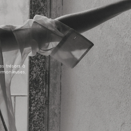
es trésors à
armonieuses.