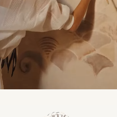
Loaded
:
100.00%