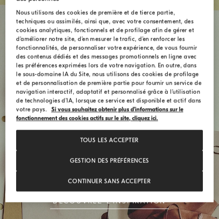
Nous utilisons des cookies de première et de tierce partie,
techniques ou assimilés, ainsi que, avec votre consentement, des
cookies analytiques, fonctionnels et de profilage afin de gérer et
d’améliorer notre site, d’en mesurer le trafic, d’en renforcer les
fonctionnalités, de personnaliser votre expérience, de vous fournir
des contenus dédiés et des messages promotionnels en ligne avec
les préférences exprimées lors de votre navigation. En outre, dans
le sous-domaine IA du Site, nous utilisons des cookies de profilage
et de personnalisation de première partie pour fournir un service de
navigation interactif, adaptatif et personnalisé grâce à l’utilisation
de technologies d’IA, lorsque ce service est disponible et actif dans
votre pays.
Si vous souhaitez obtenir plus d’informations sur le
fonctionnement des cookies actifs sur le site, cliquez ici.
Code de style
TOUS LES ACCEPTER
GESTION DES PRÉFÉRENCES
Le sac BC Duo célèbre l'union entre
l'essentialité et le raffinement intemporel.
CONTINUER SANS ACCEPTER
DÉCOUVREZ L'INSPIRATION