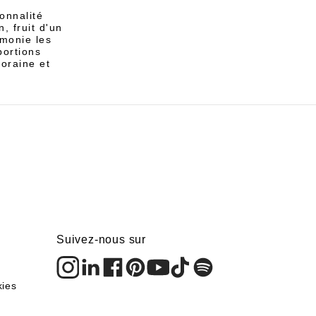
onnalité
, fruit d'un
rmonie les
portions
oraine et
Suivez-nous sur
kies