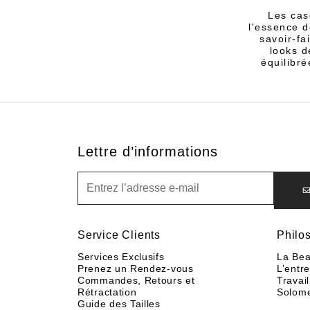
Les cas
l'essence d
savoir-fa
looks d
équilibr
Lettre d’informations
Lettre d’informations
Service Clients
Philo
Services Exclusifs
La Bea
Prenez un Rendez-vous
L’entr
Commandes, Retours et
Travail
Rétractation
Solom
Guide des Tailles