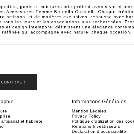
quettes, gants et ceintures interprètent avec style et pers
es Accessoires Femme Brunello Cucinelli. Chaque création
ire artisanal et de matières exclusives, rehausse avec ha
e tous les jours et les associations plus recherchées. Pro
ées et design intemporel définissent une élégance contemp
raffinée qui accompagne avec naturel chaque occasion.
CONFIRMER
sophie
Informations Générales
uté
Mention Legales
eprise
Privacy Policy
 artisanal et habileté
Politique d’utilization des coo
eo
Relations Investisseurs
Déclaration d'accessibilité