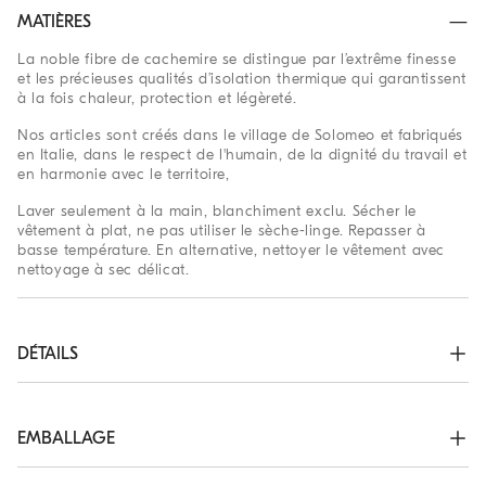
MATIÈRES
La noble fibre de cachemire se distingue par l’extrême finesse
et les précieuses qualités d’isolation thermique qui garantissent
à la fois chaleur, protection et légèreté.
Nos articles sont créés dans le village de Solomeo et fabriqués
en Italie, dans le respect de l'humain, de la dignité du travail et
en harmonie avec le territoire,
Laver seulement à la main, blanchiment exclu. Sécher le
vêtement à plat, ne pas utiliser le sèche-linge. Repasser à
basse température. En alternative, nettoyer le vêtement avec
nettoyage à sec délicat.
DÉTAILS
Ras-du-cou en tricot point côtes

Poignets et bas en tricot point côtes

Pull jersey simple
EMBALLAGE
100% CACHEMIRE
Les emballages exclusifs de la Boutique En ligne Brunello