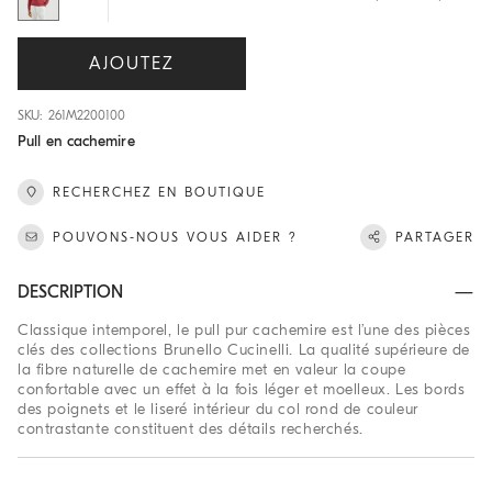
AJOUTEZ
SKU: 261M2200100
Pull en cachemire
RECHERCHEZ EN BOUTIQUE
POUVONS-NOUS VOUS AIDER ?
PARTAGER
DESCRIPTION
Classique intemporel, le pull pur cachemire est l’une des pièces
clés des collections Brunello Cucinelli. La qualité supérieure de
la fibre naturelle de cachemire met en valeur la coupe
confortable avec un effet à la fois léger et moelleux. Les bords
des poignets et le liseré intérieur du col rond de couleur
contrastante constituent des détails recherchés.