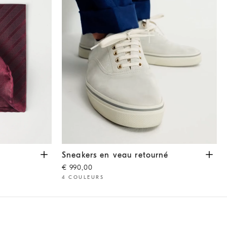
Sneakers en veau retourné
Blanc
Sneakers en veau retourné
€ 990,00
4 COULEURS