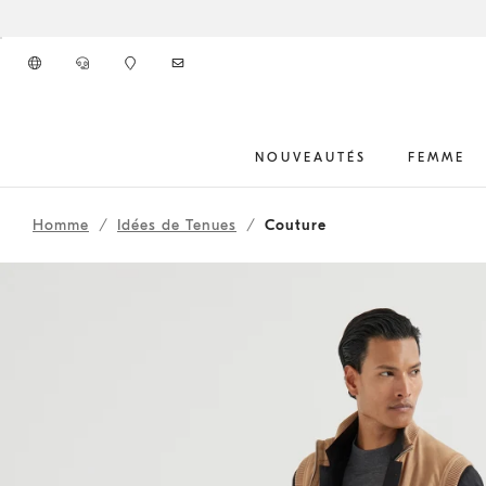
Aller au contenu principal
NOUVEAUTÉS
FEMME
261MOUTFITCS41
début du contenu principal
Homme
Idées de Tenues
Couture