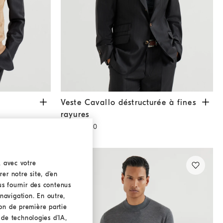
Veste Cavallo déstructurée à fines rayures
Noir
Veste Cavallo déstructurée à fines
rayures
€ 3.400,00
, avec votre
er notre site, d’en
ous fournir des contenus
navigation. En outre,
ion de première partie
n de technologies d’IA,