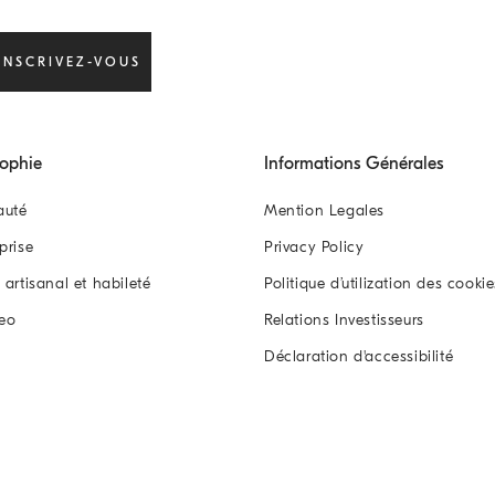
INSCRIVEZ-VOUS
sophie
Informations Générales
auté
Mention Legales
eprise
Privacy Policy
l artisanal et habileté
Politique d’utilization des cookie
eo
Relations Investisseurs
Déclaration d'accessibilité