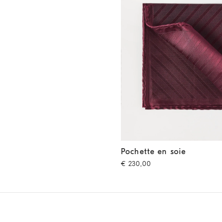
Pochette en soie
Pourpre
Pochette en soie
€ 230,00