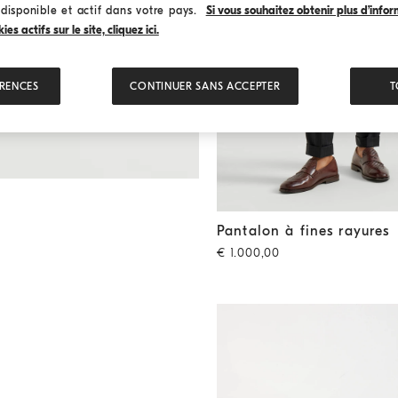
 disponible et actif dans votre pays.
Si vous souhaitez obtenir plus d’infor
s actifs sur le site, cliquez ici.
ÉRENCES
CONTINUER SANS ACCEPTER
T
Pantalon à fines rayures
Noir
Pantalon à fines rayures
€ 1.000,00