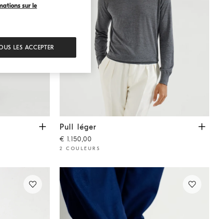
mations sur le
OUS LES ACCEPTER
Pull léger
Gris Foncé
Pull léger
€ 1.150,00
2 COULEURS