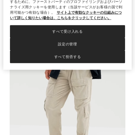
するために、ファーストパーティのプロファイリングおよびパーソ
ナライズ用クッキーを使用します（当該サービスがお客様の国で利
用可能かつ有効な場合）。
サイト上で有効なクッキーの仕組みにつ
アルパカ混 カーディガン
ミディアムグレー
アルパカ混 カーディガン
いて詳しく知りたい場合は、こちらをクリックしてください。
¥ 616,000
すべて受け入れる
設定の管理
すべて拒否する