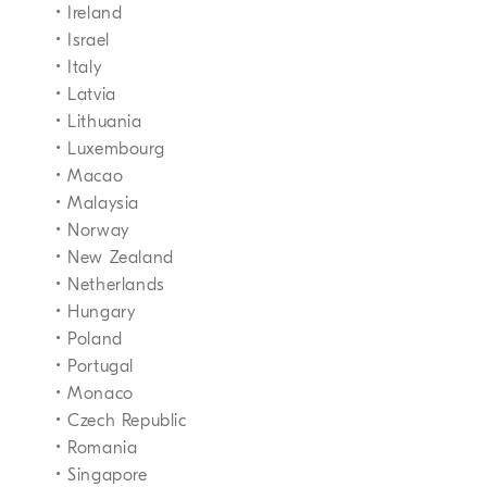
• Ireland
• Israel
• Italy
• Latvia
• Lithuania
• Luxembourg
• Macao
• Malaysia
• Norway
• New Zealand
• Netherlands
• Hungary
• Poland
• Portugal
• Monaco
• Czech Republic
• Romania
• Singapore