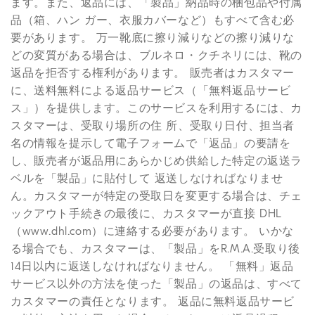
ます。また、返品には、「製品」納品時の梱包品や付属
品（箱、ハン ガー、衣服カバーなど）もすべて含む必
要があります。 万一靴底に擦り減りなどの擦り減りな
どの変質がある場合は、ブルネロ・クチネリには、靴の
返品を拒否する権利があります。 販売者はカスタマー
に、送料無料による返品サービス（「無料返品サービ
ス」）を提供します。このサービスを利用するには、カ
スタマーは、受取り場所の住 所、受取り日付、担当者
名の情報を提示して電子フォームで「返品」の要請を
し、販売者が返品用にあらかじめ供給した特定の返送ラ
ベルを「製品」に貼付して 返送しなければなりませ
ん。カスタマーが特定の受取日を変更する場合は、チェ
ックアウト手続きの最後に、カスタマーが直接 DHL
（www.dhl.com）に連絡する必要があります。 いかな
る場合でも、カスタマーは、「製品」をR.M.A.受取り後
14日以内に返送しなければなりません。 「無料」返品
サービス以外の方法を使った「製品」の返品は、すべて
カスタマーの責任となります。 返品に無料返品サービ