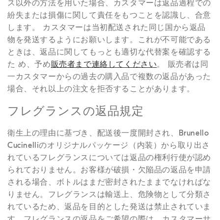
ス以外の方法を用いた場合、カスタマーは返品過程での
紛失または損傷に関して責任をもつことを認識し、合意
します。 カスタマーは当初配送された同じ国から返品
物を発送するようにお願いします。これが不可能である
ときは、返品に関してもっとも適切な代替案を確認する
た め、予め
販売者まで連絡してください
。 販売者は同
一カスタマーからの過去の購入品で複数の返品があった
場合、それ以上の注文を拒否することがあります。
フレグランスの返品規定
衛生上の理由に基づき、配送後一度開封され、Brunello
Cucinelliのオリジナルパッケージ（内装）から取り出さ
れているフレグランスについては返品の権利行使が認め
られておりません。お客様が破損・欠陥品の返品を申請
される場合、ボトルはまだ密封されたままでなければな
りません。フレグランスは輸送上、危険物として分類さ
れているため、返品を目的とした発送は禁止されていま
す。フレグランスの返品をご希望の際は、カスタマーサ