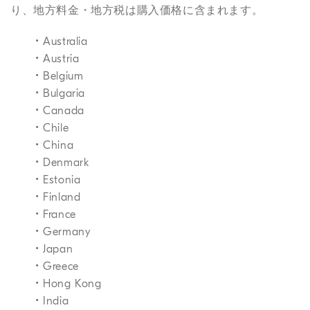
り、地方料金・地方税は購入価格に含まれます。
• Australia
• Austria
• Belgium
• Bulgaria
• Canada
• Chile
• China
• Denmark
• Estonia
• Finland
• France
• Germany
• Japan
• Greece
• Hong Kong
• India