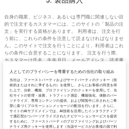
5. 製品購入
自身の職業、ビジネス、あるいは専門職に関連しない目
的で注文するカスタマーには、このサイトの「製品の注
文」を実行する資格があります。 利用者は、注文を行
う前に、これらの条件を注意して読まなければなりませ
ん。このサイトで注文を行うことにより、利用者はこれ
らの条件に合意することになります。 注文を行う際、
カスタマーは氏名、生年月日、メールアドレス、請求書
及び配達用住所を含め、それ以外にもこのサイトで必要
人としてのプライバシーを尊重するための当社の取り組み
とされるすべての個人情報を記載しなければなりませ
当社は、ファーストパーティおよびサードパーティのクッキー（技
ん。それらの情報は真実、正確、そして最新のものでな
術的またはそれに準ずるもの）を使用し、さらにお客様の同意を得
ければなりません。 利用者は他者の明確な許可を得て
た上で、分析、機能、プロファイリングのクッキーを使用して、当
社サイトの管理・改善、トラフィック測定、機能強化、体験のパー
いなければ、他人の名義にて購入することはできませ
ソナライズ、専用コンテンツの提供、および閲覧中に示されたご希
ん。
望に基づくプロモーションメッセージの配信を行います。さらに、
サイトのAIサブドメインでは、AI技術を活用したインタラクティブ
で適応型かつパーソナライズされたナビゲーションサービスを提供
6. 注文処理
するために、ファーストパーティのプロファイリングおよびパーソ
ナライズ用クッキーを使用します（当該サービスがお客様の国で利