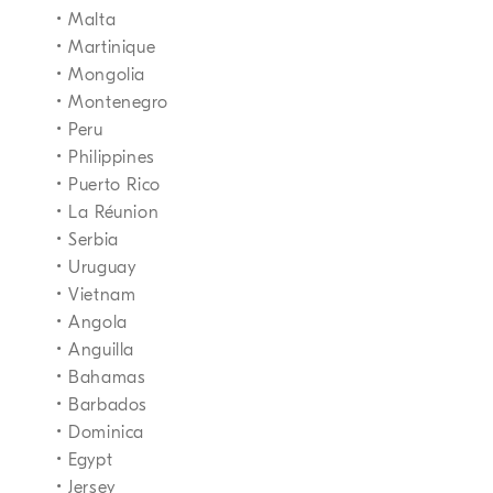
• Malta
• Martinique
• Mongolia
• Montenegro
• Peru
• Philippines
• Puerto Rico
• La Réunion
• Serbia
• Uruguay
• Vietnam
• Angola
• Anguilla
• Bahamas
• Barbados
• Dominica
• Egypt
• Jersey