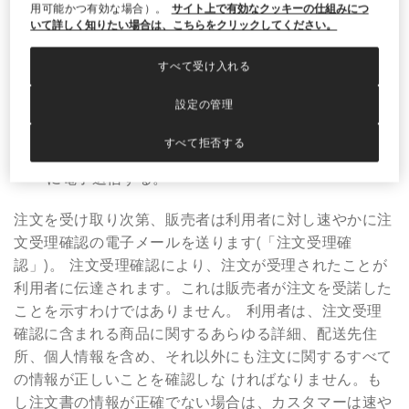
用可能かつ有効な場合）。
サイト上で有効なクッキーの仕組みにつ
注文を完了させる前に、すべての利用者は以下の事項を
いて詳しく知りたい場合は、こちらをクリックしてください。
行います。
すべて受け入れる
a) 注文概要の購入詳細を確認する;
設定の管理
b) 注文概要の下にあるチェックボックスをクリッ
クして、これらの条件を明確に容認する；さらに
すべて拒否する
c) 関連したボタンをクリックして、注文をサイト
に電子送信する。
注文を受け取り次第、販売者は利用者に対し速やかに注
文受理確認の電子メールを送ります(「注文受理確
認」)。 注文受理確認により、注文が受理されたことが
利用者に伝達されます。これは販売者が注文を受諾した
ことを示すわけではありません。 利用者は、注文受理
確認に含まれる商品に関するあらゆる詳細、配送先住
所、個人情報を含め、それ以外にも注文に関するすべて
の情報が正しいことを確認しな ければなりません。も
し注文書の情報が正確でない場合は、カスタマーは速や