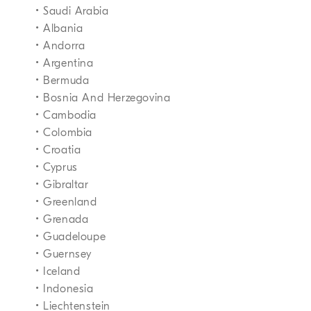
• Saudi Arabia
• Albania
• Andorra
• Argentina
• Bermuda
• Bosnia And Herzegovina
• Cambodia
• Colombia
• Croatia
• Cyprus
• Gibraltar
• Greenland
• Grenada
• Guadeloupe
• Guernsey
• Iceland
• Indonesia
• Liechtenstein