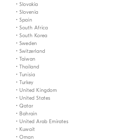
• Slovakia
• Slovenia
• Spain
• South Africa
• South Korea
• Sweden
• Switzerland
• Taiwan
• Thailand
• Tunisia
• Turkey
• United Kingdom
• United States
• Qatar
• Bahrain
• United Arab Emirates
• Kuwait
• Oman