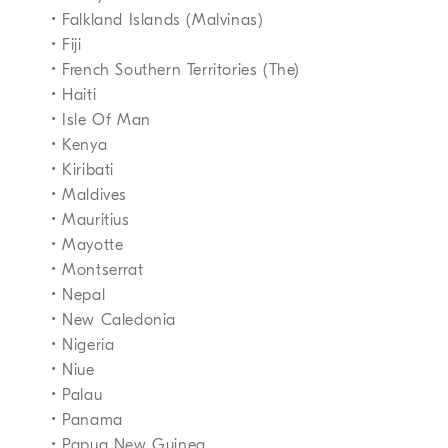
• Falkland Islands (Malvinas)
• Fiji
• French Southern Territories (The)
• Haiti
• Isle Of Man
• Kenya
• Kiribati
• Maldives
• Mauritius
• Mayotte
• Montserrat
• Nepal
• New Caledonia
• Nigeria
• Niue
• Palau
• Panama
• Papua New Guinea