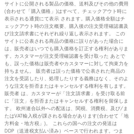
サイトに公開される製品の価格、送料及びその他の費用
(合わせて「購入価格」)はすべて、チェックアウト時に
表示される通貨にて表示 されます。購入価格全額はチ
ェックアウト時の注文概要、購入後の注文受理確認書及
び注文請求書にそれぞれ繰り返し表示されます。 この
サイトに公表される商品の価格に誤りがあった場合に
は、販売者はいつでも購入価格を訂正する権利がありま
す。カスタマーが注文受理確認書を受け取った あとで
も、誤った価格は販売者やカスタマーに対して拘束力を
持ちません。 販売者は誤った価格で公表された商品の
注文を受諾したり、処理したりする義務はなく、そのよ
うな注文を拒否またはキャンセルする権利を有します。
販売者 は、カスタマーが「注文請求書」を受け取る前
に「注文」を拒否またはキャンセルする権利を留保しま
す。 欧州連合以外への配送は、関税、消費税、及び/ま
たはVAT輸入税が課される場合があります(合わせて「地
方料金・地方税」)。 これらの国への注文の発送は
DDP（送達税支払い済み）ベースで行われます。つま