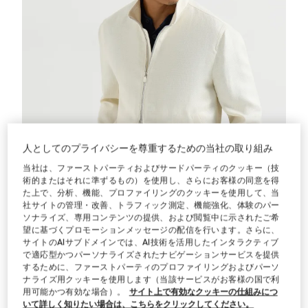
人としてのプライバシーを尊重するための当社の取り組み
当社は、ファーストパーティおよびサードパーティのクッキー（技
術的またはそれに準ずるもの）を使用し、さらにお客様の同意を得
た上で、分析、機能、プロファイリングのクッキーを使用して、当
社サイトの管理・改善、トラフィック測定、機能強化、体験のパー
ソナライズ、専用コンテンツの提供、および閲覧中に示されたご希
望に基づくプロモーションメッセージの配信を行います。さらに、
サイトのAIサブドメインでは、AI技術を活用したインタラクティブ
スタンドカラー付き ブルゾン
オフホワイト
スタンドカラー付き ブルゾン
で適応型かつパーソナライズされたナビゲーションサービスを提供
するために、ファーストパーティのプロファイリングおよびパーソ
S$ 5.610,00
ナライズ用クッキーを使用します（当該サービスがお客様の国で利
2 色
用可能かつ有効な場合）。
サイト上で有効なクッキーの仕組みにつ
いて詳しく知りたい場合は、こちらをクリックしてください。