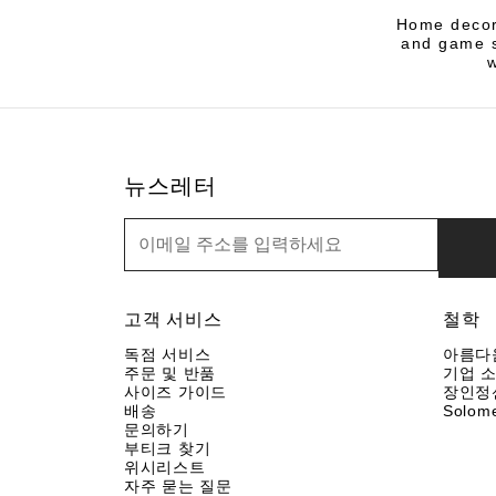
Home decor 
and game s
뉴스레터
뉴스레터
고객 서비스
철학
독점 서비스
아름다
주문 및 반품
기업 
사이즈 가이드
장인정
배송
Solom
문의하기
부티크 찾기
위시리스트
자주 묻는 질문