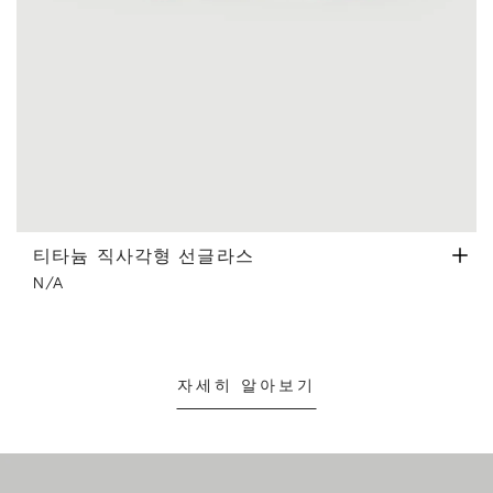
티타늄 직사각형 선글라스
브라운
티타늄 직사각형 선글라스
N/A
자세히 알아보기