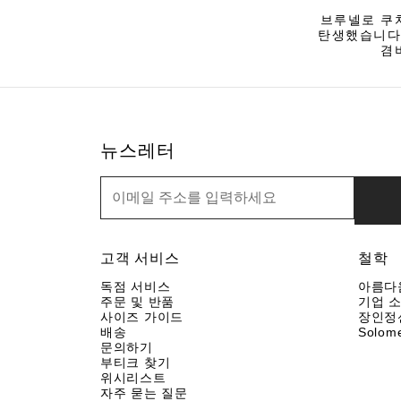
브루넬로 쿠
탄생했습니다.
겸
뉴스레터
뉴스레터
고객 서비스
철학
독점 서비스
아름다
주문 및 반품
기업 
사이즈 가이드
장인정
배송
Solom
문의하기
부티크 찾기
위시리스트
자주 묻는 질문