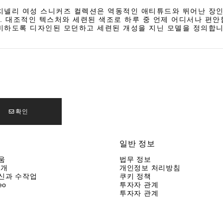
치넬리 여성 스니커즈 컬렉션은 역동적인 애티튜드와 뛰어난 장인
 대조적인 텍스처와 세련된 색조로 하루 중 언제 어디서나 편
비하도록 디자인된 모던하고 세련된 개성을 지닌 모델을 정의합니
확인
일반 정보
움
법무 정보
소개
개인정보 처리방침
신과 수작업
쿠키 정책
eo
투자자 관계
투자자 관계