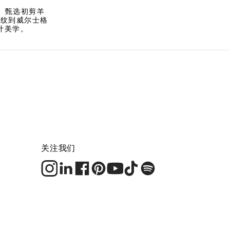
衡。甄选初剪羊
字纹到威尔士格
计美学。
关注我们