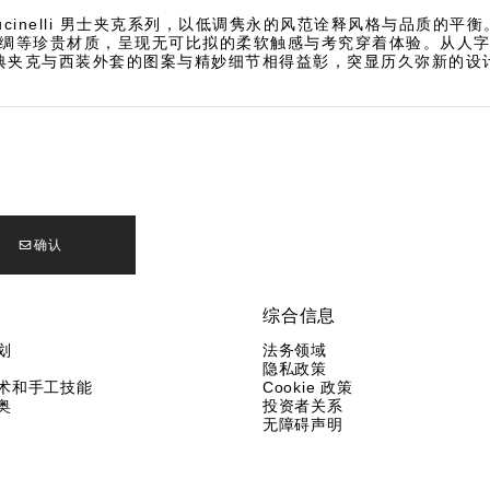
lo Cucinelli 男士夹克系列，以低调隽永的风范诠释风格与品质的平
绸等珍贵材质，呈现无可比拟的柔软触感与考究穿着体验。从人
典夹克与西装外套的图案与精妙细节相得益彰，突显历久弥新的设
确认
综合信息
划
法务领域
隐私政策
术和手工技能
Cookie 政策
奥
投资者关系
无障碍声明