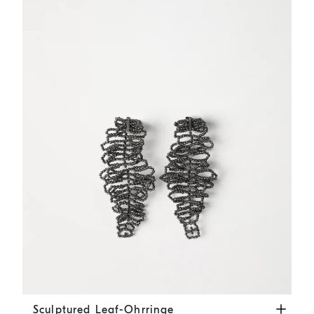
Sculptured Leaf-Ohrringe
Schwarzgrau
Sculptured Leaf-Ohrringe