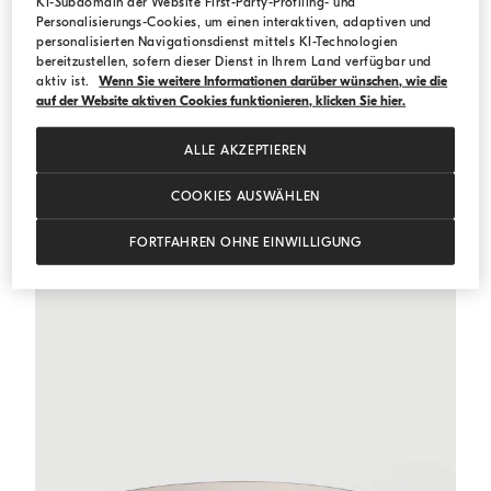
KI-Subdomain der Website First-Party-Profiling- und
Personalisierungs-Cookies, um einen interaktiven, adaptiven und
personalisierten Navigationsdienst mittels KI-Technologien
Pleated A-Line-Hose
Weiß
Pleated A-Line-Hose
bereitzustellen, sofern dieser Dienst in Ihrem Land verfügbar und
aktiv ist.
Wenn Sie weitere Informationen darüber wünschen, wie die
€ 854,00
€ 1.220,00
auf der Website aktiven Cookies funktionieren, klicken Sie hier.
ALLE AKZEPTIEREN
COOKIES AUSWÄHLEN
FORTFAHREN OHNE EINWILLIGUNG