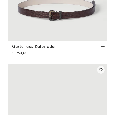
Gürtel aus Kalbsleder
Rotbraun
Gürtel aus Kalbsleder
€ 950,00