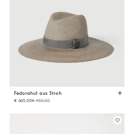
Fedorahut aus Stroh
Braun
Fedorahut aus Stroh
€ 665,00
€ 950,00