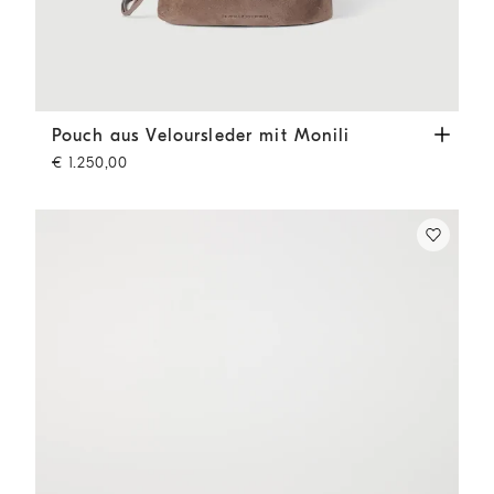
Pouch aus Veloursleder mit Monili
Braun
Pouch aus Veloursleder mit Monili
€ 1.250,00