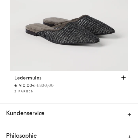
Ledermules
Dunkelbraun
Ledermules
€ 910,00
€ 1.300,00
2 FARBEN
Kundenservice
Philosophie