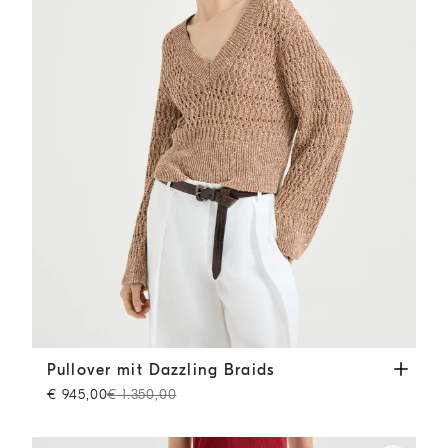
Pullover mit Dazzling Braids
Braun
Pullover mit Dazzling Braids
€ 945,00
€ 1.350,00