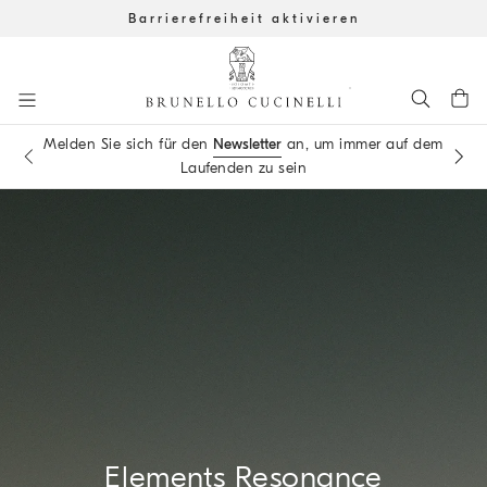
Barrierefreiheit aktivieren
Zum Hauptinhalt gehen
Melden Sie sich für den
Newsletter
an, um immer auf dem
Buchen Sie einen
Termin
in einer unserer Boutiquen
Laufenden zu sein
Start Hauptinhalt
Elements Resonance