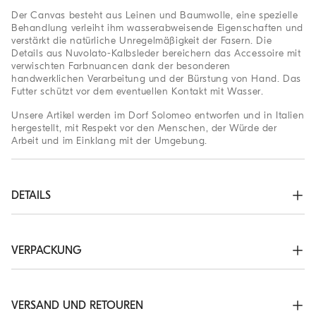
Der Canvas besteht aus Leinen und Baumwolle, eine spezielle
Behandlung verleiht ihm wasserabweisende Eigenschaften und
verstärkt die natürliche Unregelmäßigkeit der Fasern. Die
Details aus Nuvolato-Kalbsleder bereichern das Accessoire mit
verwischten Farbnuancen dank der besonderen
handwerklichen Verarbeitung und der Bürstung von Hand. Das
Futter schützt vor dem eventuellen Kontakt mit Wasser.
Unsere Artikel werden im Dorf Solomeo entworfen und in Italien
hergestellt, mit Respekt vor den Menschen, der Würde der
Arbeit und im Einklang mit der Umgebung.
DETAILS
Reißverschluss

Verstellbarer Schulterriemen

Außentasche mit Magnetknopf

VERPACKUNG
Futter aus wasserabweisendem Textilgewebe

Innentasche mit Reißverschluss

Die exklusiven Verpackungen der Online-Boutique von Brunello
Alle Metall-Elemente Nickelfrei
Cucinelli werden in Solomeo entworfen und gemäß den Werten
unseres Unternehmens in Italien gefertigt. Die Innenverpackung
VERSAND UND RETOUREN
63% BAUMWOLLE, 37% LEINEN
wurde mit FSC®-zertifizierten Ressourcen hergestellt und eignet