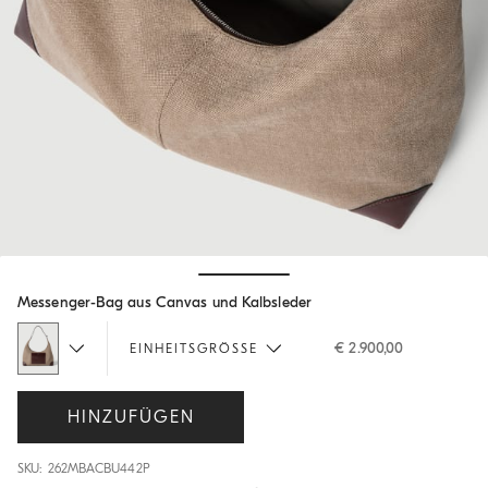
Hide / Show details
Messenger-Bag aus Canvas und Kalbsleder
€ 2.900,00
EINHEITSGRÖSSE
HINZUFÜGEN
SKU: 262MBACBU442P