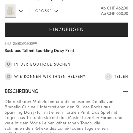
Ab CHF 462,00
GRÖSSE
Ab CHF 660,00
HINZUFÜGEN
SKU: 261BQ962G099
Rock aus Tüll mit Sparkling Daisy Print
IN DER BOUTIQUE SUCHEN
WIE KÖNNEN WIR IHNEN HELFEN?
TEILEN
BESCHREIBUNG
Die kostbaren Materialien und die erlesenen Details von
Brunello Cucinelli interpretieren den Stil des Rocks aus
Sparkling Daisy-Tüll mit einem floralen Print. Das Spiel mit
Lagen aus Tüll unterstreicht das Muster in zarten Farben und
verleiht dem Modell einen ätherischen Touch. die
schimmernden Reflexe des Lamé-Fadens fügen einen