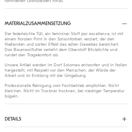
raffinierten Glanzakzent hinzu.
MATERIALZUSAMMENSETZUNG
Der federleichte Tüll, ein femininer Stoff par excellence, ist mit
einem floralen Print in den Saisonfarben verziert, der den
fließenden und zarten Effekt des edlen Gewebes bereichert.
Das Baumwollfutter verleiht dem Oberstoff Blickdichte und
rundet den Tragekomfort ab.
Unsere Artikel werden im Dorf Solomeo entworfen und in Italien
hergestellt, mit Respekt vor den Menschen, der Würde der
Arbeit und im Einklang mit der Umgebung.
Professionelle Reinigung vom Fachbetrieb empfohlen. Nicht
bleichen. Nicht im Trockner trocknen, bei niedriger Temperatur
bügeln.
DETAILS
komplett mit Seiden-Crêpe mit Beimischung gefüttert
