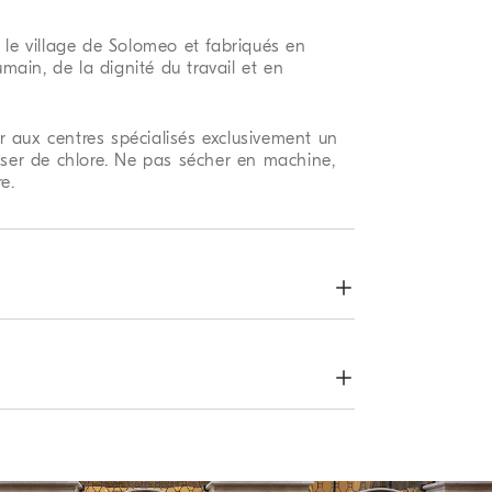
 le village de Solomeo et fabriqués en
humain, de la dignité du travail et en
 aux centres spécialisés exclusivement un
iser de chlore. Ne pas sécher en machine,
e.
Les emballages exclusifs de la
Boutique En ligne Brunello
Cucinelli sont conçus à Solomeo
et réalisés en Italie selon les
valeurs de l’entreprise. Fabriqué à
partir de sources certifiées FSC®,
l’emballage intérieur a été mis au
 procéder à un retour ou à un échange, des
point pour être réutilisé : son
plaisir de proposer gratuitement à tous nos