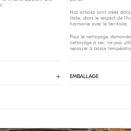
t.
Nos articles sont créés dans
Italie, dans le respect de l'
harmonie avec le territoire,
Pour le nettoyage, demander
nettoyage à sec, ne pas util
repasser à basse températur
EMBALLAGE
comprise, les pantalons sont 
nt de régler la dimension à 
t réalisés avec la plus 
Modalités de Retour
es et des détails, selon la 
rs gratuite. Livraison Express
Nous laissons 30 jours pour
n de la taille sélectionnée

 en général en 5 jours
services que nous avons le 