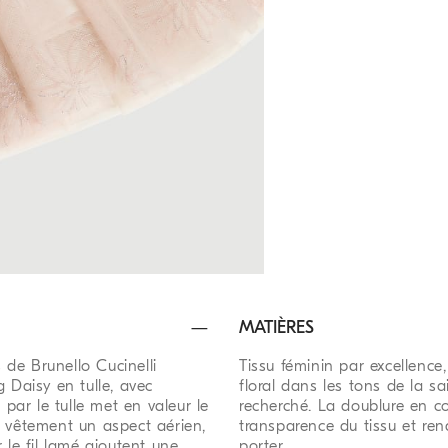
MATIÈRES
s de Brunello Cucinelli
Tissu féminin par excellence,
 Daisy en tulle, avec
floral dans les tons de la sa
 par le tulle met en valeur le
recherché. La doublure en co
e vêtement un aspect aérien,
transparence du tissu et re
 le fil lamé ajoutent une
porter.