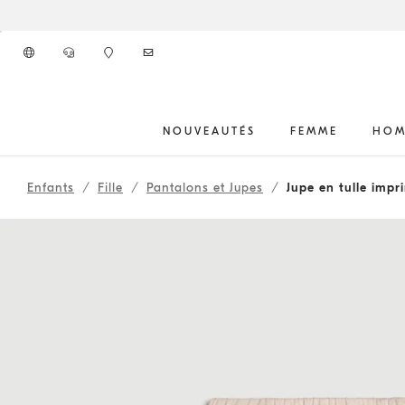
Aller au contenu principal
NOUVEAUTÉS
FEMME
HOM
début du contenu principal
Enfants
Fille
Pantalons et Jupes
Jupe en tulle impr