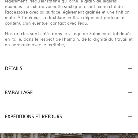
légèrement irrégulier raffiné qui orne le grain de légères
nuances. Le cuir de vachette souligne l’esprit recherché de
l’accessoire avec sa surface légèrement grainée et une finition
mate. À l’intérieur, la doublure en tissu déperlant protège le
contenu d’un éventuel contact avec l’eau.
Nos articles sont créés dans le village de Solomeo et fabriqués
en Italie, dans le respect de l'humain, de la dignité du travail et
en harmonie avec le territoire,
DÉTAILS
Fermeture par zip

Bandoulière rembourrée réglable et amovible

Double poignée

EMBALLAGE
Poche extérieure à zip

À l’intérieur, pattes en cuir avec boutons-pression pour régler 
Les emballages exclusifs de la Boutique En ligne Brunello
les volumes

Cucinelli sont conçus à Solomeo et réalisés en Italie selon les
Poche intérieure zippée

valeurs de l’entreprise. Fabriqué à partir de sources certifiées
EXPÉDITIONS ET RETOURS
Toutes les parties en métal sont sans Nickel

FSC®, l’emballage intérieur a été mis au point pour être
L’accessoire mesure environ 44 cm de longueur, 38 cm de 
réutilisé : son système de montage permet de l’aplatir et de le
Délais et Coûts d’Expédition
hauteur et 31 cm de largeur
ranger sans prendre de place.
L’expédition de tous nos produits est toujours gratuite.