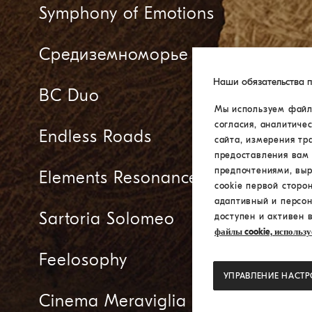
Symphony of Emotions
Средиземноморье
Наши обязательства 
BC Duo
Мы используем файлы
согласия, аналитиче
Endless Roads
сайта, измерения тр
предоставления вам 
предпочтениями, вы
Elements Resonance
cookie первой сторо
адаптивный и персон
Sartoria Solomeo
доступен и активен 
файлы cookie, использу
Feelosophy
УПРАВЛЕНИЕ НАСТ
Cinema Meraviglia