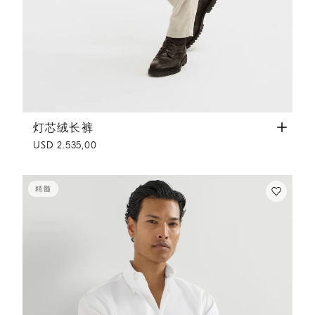
灯芯绒长裤
白色
灯芯绒长裤
USD 2.535,00
精髓