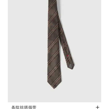
条纹丝绸领带
榛子色
条纹丝绸领带