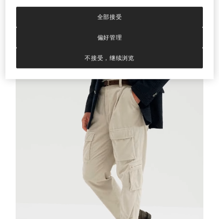
全部接受
羊驼毛混纺开衫
中灰
羊驼毛混纺开衫
USD 3.870,00
偏好管理
不接受，继续浏览