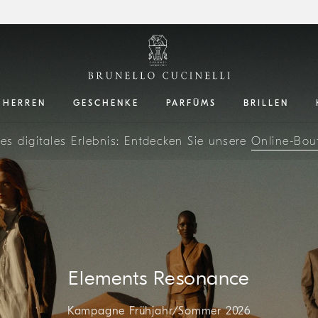
HERREN
GESCHENKE
PARFÜMS
BRILLEN
 sich für den
Newsletter
an, um immer auf dem Laufen
es digitales Erlebnis: Entdecken Sie unsere
Buchen Sie einen
Termin
in einer unserer Boutiquen
Online-Bou
Elements Resonance
Kampagne Frühjahr/Sommer 2026