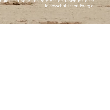
xturen und natürliche Farbtöne erstrahlen mit einer
leidenschaftlichen Energie.