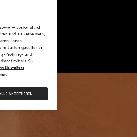
sowie – vorbehaltlich
lten und zu verbessern,
ieren, Ihnen
beim Surfen geäußerten
ty-Profiling- und
dienst mittels KI-
n Sie weitere
ier.
ALLE AKZEPTIEREN