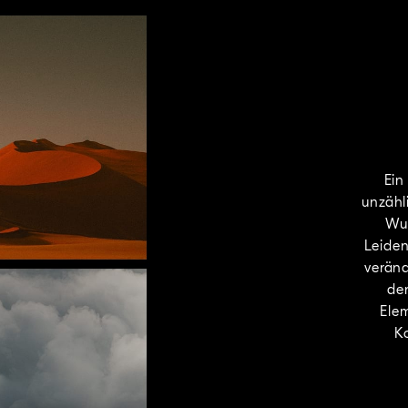
Ein
unzähl
Wur
Leiden
veränd
de
Elem
K