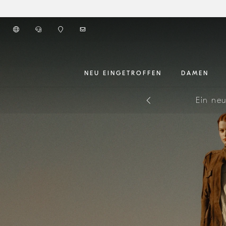
Zum Hauptinhalt gehen
Start Hauptinhalt
NEU EINGETROFFEN
DAMEN
Melden Sie
Ein neu