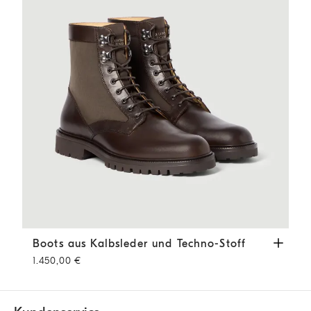
Boots aus Kalbsleder und Techno-Stoff
Kaffee
Boots aus Kalbsleder und Techno-Stoff
1.450,00 €