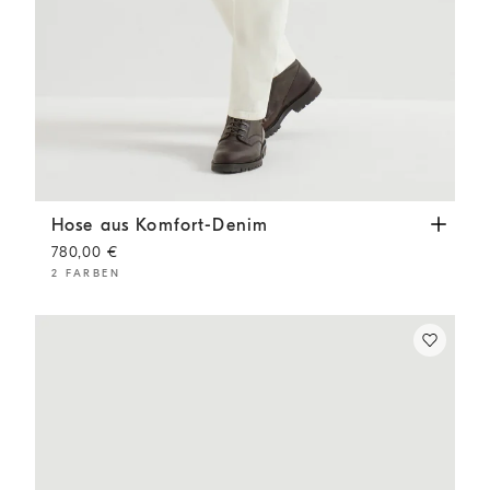
Hose aus Komfort-Denim
Weiß
Hose aus Komfort-Denim
780,00 €
2 FARBEN