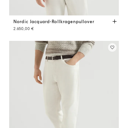
Nordic Jacquard-Rollkragenpullover
Kastanienbraun
Nordic Jacquard-Rollkragenpullover
2.650,00 €