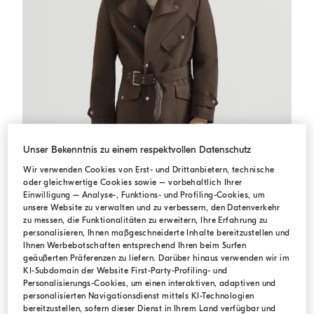
Unser Bekenntnis zu einem respektvollen Datenschutz
Wir verwenden Cookies von Erst- und Drittanbietern, technische
oder gleichwertige Cookies sowie – vorbehaltlich Ihrer
Einwilligung – Analyse-, Funktions- und Profiling-Cookies, um
unsere Website zu verwalten und zu verbessern, den Datenverkehr
zu messen, die Funktionalitäten zu erweitern, Ihre Erfahrung zu
personalisieren, Ihnen maßgeschneiderte Inhalte bereitzustellen und
Ihnen Werbebotschaften entsprechend Ihren beim Surfen
Trenchcoat aus wasserabweisender Mikrofaser
Braun
geäußerten Präferenzen zu liefern. Darüber hinaus verwenden wir im
Trenchcoat aus wasserabweisender
KI-Subdomain der Website First-Party-Profiling- und
Mikrofaser
Personalisierungs-Cookies, um einen interaktiven, adaptiven und
4.900,00 €
personalisierten Navigationsdienst mittels KI-Technologien
bereitzustellen, sofern dieser Dienst in Ihrem Land verfügbar und