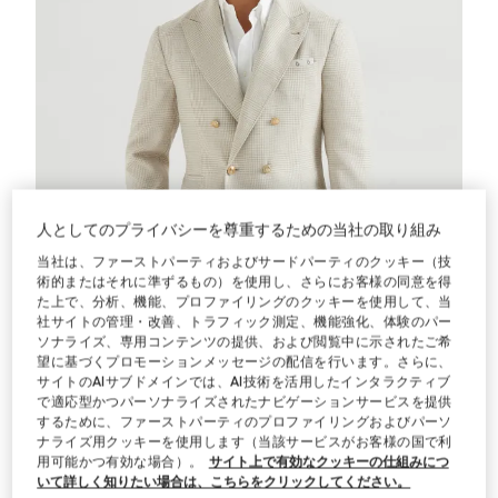
人としてのプライバシーを尊重するための当社の取り組み
当社は、ファーストパーティおよびサードパーティのクッキー（技
術的またはそれに準ずるもの）を使用し、さらにお客様の同意を得
た上で、分析、機能、プロファイリングのクッキーを使用して、当
社サイトの管理・改善、トラフィック測定、機能強化、体験のパー
ソナライズ、専用コンテンツの提供、および閲覧中に示されたご希
望に基づくプロモーションメッセージの配信を行います。さらに、
サイトのAIサブドメインでは、AI技術を活用したインタラクティブ
で適応型かつパーソナライズされたナビゲーションサービスを提供
グレンチェック アンコンジャケット
ユタ
グレンチェック アンコンジャケット
するために、ファーストパーティのプロファイリングおよびパーソ
¥ 756,800
ナライズ用クッキーを使用します（当該サービスがお客様の国で利
用可能かつ有効な場合）。
サイト上で有効なクッキーの仕組みにつ
いて詳しく知りたい場合は、こちらをクリックしてください。