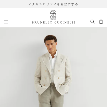
アクセシビリティを有効にする
メインコンテンツに移動します
261MOUTFIT78
メインコンテンツ開始