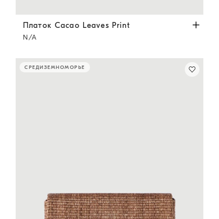
Платок Cacao Leaves Print
Коричневый
Платок Cacao Leaves Print
N/A
СРЕДИЗЕМНОМОРЬЕ