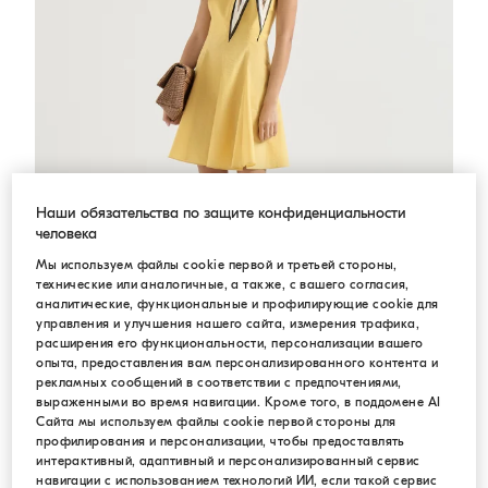
Наши обязательства по защите конфиденциальности
человека
Мы используем файлы cookie первой и третьей стороны,
технические или аналогичные, а также, с вашего согласия,
аналитические, функциональные и профилирующие cookie для
управления и улучшения нашего сайта, измерения трафика,
расширения его функциональности, персонализации вашего
опыта, предоставления вам персонализированного контента и
рекламных сообщений в соответствии с предпочтениями,
Платье мини из поплина
Забайоне Жёлтый
Платье мини из поплина
выраженными во время навигации. Кроме того, в поддомене AI
Сайта мы используем файлы cookie первой стороны для
N/A
профилирования и персонализации, чтобы предоставлять
интерактивный, адаптивный и персонализированный сервис
навигации с использованием технологий ИИ, если такой сервис