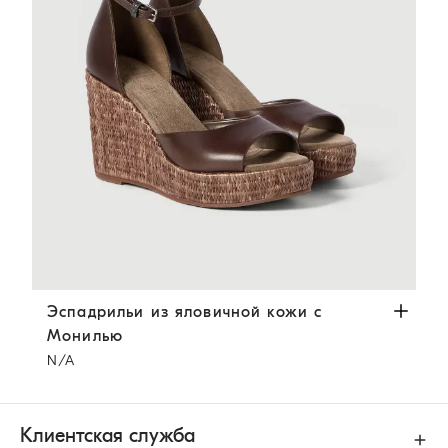
Эспадрильи из яловичной кожи с Монилью
Темно-кор
Эспадрильи из яловичной кожи с
Монилью
N/A
Клиентская служба