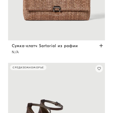
Сумка-клатч Sartorial из рафии
Светло-Коричневый
Сумка-клатч Sartorial из рафии
N/A
СРЕДИЗЕМНОМОРЬЕ