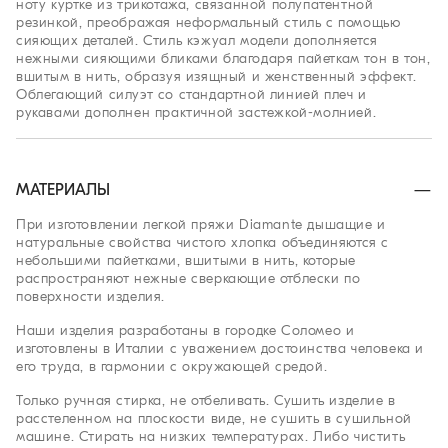
ноту куртке из трикотажа, связанной полупатентной
резинкой, преображая неформальный стиль с помощью
сияющих деталей. Стиль кэжуал модели дополняется
нежными сияющими бликами благодаря пайеткам тон в тон,
вшитым в нить, образуя изящный и женственный эффект.
Облегающий силуэт со стандартной линией плеч и
рукавами дополнен практичной застежкой-молнией.
МАТЕРИАЛЫ
При изготовлении легкой пряжи Diamante дышащие и
натуральные свойства чистого хлопка объединяются с
небольшими пайетками, вшитыми в нить, которые
распространяют нежные сверкающие отблески по
поверхности изделия.
Наши изделия разработаны в городке Соломео и
изготовлены в Италии с уважением достоинства человека и
его труда, в гармонии с окружающей средой.
Только ручная стирка, не отбеливать. Сушить изделие в
расстеленном на плоскости виде, не сушить в сушильной
машине. Стирать на низких температурах. Либо чистить