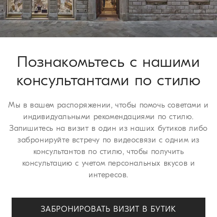
У вас есть 30 дней для осуществления возврата или обмена
изделия. Мы рады предложить эти услуги бесплатно всем
нашим клиентам. Для получения более подробной
информации о сроках доставки ознакомьтесь с разделом
страницы
Процедура возврата
.
Познакомьтесь с нашими
консультантами по стилю
Мы в вашем распоряжении, чтобы помочь советами и
индивидуальными рекомендациями по стилю.
Запишитесь на визит в один из наших бутиков либо
забронируйте встречу по видеосвязи с одним из
консультантов по стилю, чтобы получить
консультацию с учетом персональных вкусов и
интересов.
ЗАБРОНИРОВАТЬ ВИЗИТ В БУТИК