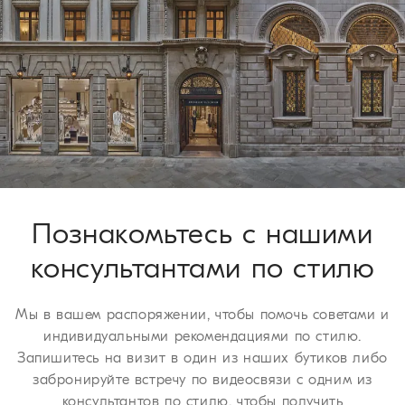
доставка по всему миру осуществляется с понедельника по
пятницу, обычно в течение 5 рабочих дней. Для получения
более подробной информации о сроках доставки
ознакомьтесь со страницей
Доставка
.
Процедура возврата
У вас есть 30 дней для осуществления возврата или обмена
изделия. Мы рады предложить эти услуги бесплатно всем
нашим клиентам. Для получения более подробной
информации о сроках доставки ознакомьтесь с разделом
страницы
Процедура возврата
.
Познакомьтесь с нашими
консультантами по стилю
Мы в вашем распоряжении, чтобы помочь советами и
индивидуальными рекомендациями по стилю.
Запишитесь на визит в один из наших бутиков либо
забронируйте встречу по видеосвязи с одним из
консультантов по стилю, чтобы получить