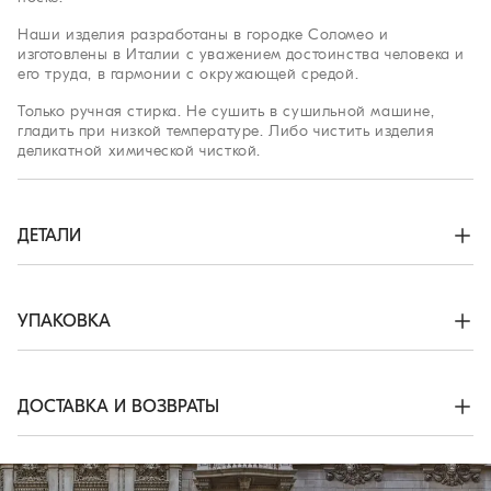
Наши изделия разработаны в городке Соломео и
изготовлены в Италии с уважением достоинства человека и
его труда, в гармонии с окружающей средой.
Только ручная стирка. Не сушить в сушильной машине,
гладить при низкой температуре. Либо чистить изделия
деликатной химической чисткой.
ДЕТАЛИ
Застежка на молнию с пуговицей и подпуговицей

Пряжки сбоку

Передние американские карманы

УПАКОВКА
Задний карман с молнией

Мешочек для купальника
Эксклюзивная упаковка онлайн-бутика Brunello Cucinelli
разрабатывается в Соломео и производится в Италии,
100% ПОЛИЭСТЕР
основываясь на ценностях компании. Внутренняя упаковка,
ДОСТАВКА И ВОЗВРАТЫ
произведенная из FSC®-сертифицированных материалов,
задумана для хранения и повторного использования:
Сроки и стоимость доставки
благодаря сборной конструкции ее можно сплющить и
сложить, заняв совсем немного места.
Доставка всех наших изделий всегда бесплатна. Экспресс-