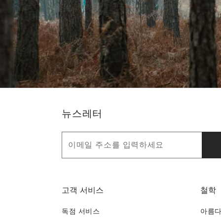
뉴스레터
고객 서비스
철학
독점 서비스
아름