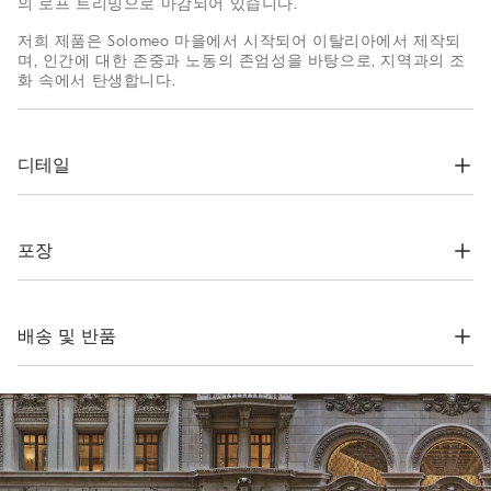
의 로프 트리밍으로 마감되어 있습니다.
저희 제품은 Solomeo 마을에서 시작되어 이탈리아에서 제작되
며, 인간에 대한 존중과 노동의 존엄성을 바탕으로, 지역과의 조
화 속에서 탄생합니다.
디테일
큐프라 하프 안감

로프 솔
포장
55% 나일론, 45% 코튼
Brunello Cucinelli 온라인 부티크의 독점 패키지는 Solomeo에서
디자인되고, 브랜드의 가치를 반영하여 이탈리아에서 정교하게
제작됩니다. FSC® 인증을 받은 소재로 완성된 내부 패키지는 보
배송 및 반품
관 및 재사용이 가능하도록 고안되었으며, 자가 조립 구조 덕분
에 평평하게 접어 최소한의 공간에도 깔끔하게 보관할 수 있습
배송 기간 및 비용
니다.
저희 모든 제품의 배송은 항상 무료입니다. 전 세계 익스프레스
배송 서비스는 월요일부터 금요일까지 운영되며, 일반적으로 5
영업일 이내에 배송됩니다. 배송 기간에 대한 자세한 정보는
배
송 페이지를
참조해 주시기 바랍니다.