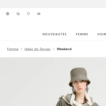
Aller au contenu principal
NOUVEAUTÉS
FEMME
HOM
261WOUTFITCS14
début du contenu principal
Femme
Idées de Tenues
Weekend