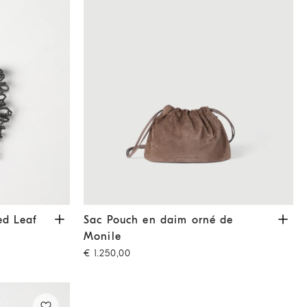
eaf
Lignite
Sac Pouch en daim orné de Monile
Marron
ed Leaf
Sac Pouch en daim orné de
Monile
€ 1.250,00