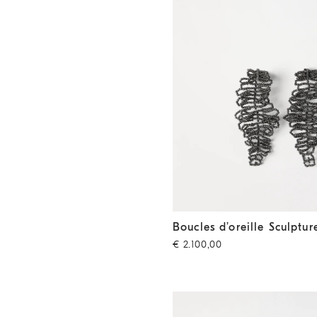
Boucles d’oreille Sculptured L
Boucles d’oreille Sculptur
€ 2.100,00