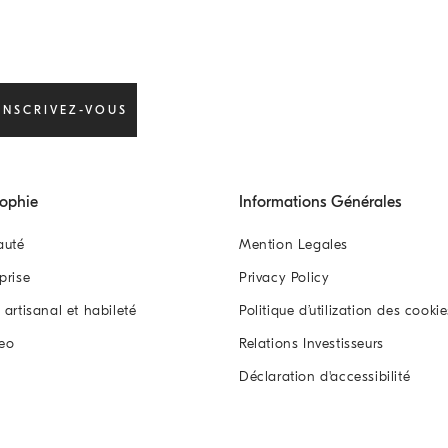
INSCRIVEZ-VOUS
sophie
Informations Générales
auté
Mention Legales
eprise
Privacy Policy
l artisanal et habileté
Politique d’utilization des cookie
eo
Relations Investisseurs
Déclaration d'accessibilité