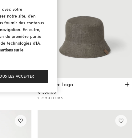
, avec votre
er notre site, d’en
ous fournir des contenus
navigation. En outre,
ion de première partie
n de technologies d’IA,
mations sur le
OUS LES ACCEPTER
e
Bob avec logo
Vert
Bob avec logo
€ 530,00
2 COULEURS