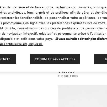
kies de première et de tierce partie, techniques ou assimilés, ainsi que
ies analytiques, fonctionnels et de profilage afin de gérer et d’amélior
n renforcer les fonctionnalités, de personnaliser votre expérience, de v
s promotionnels en ligne avec les préférences exprimées lors de votre 
A du Site, nous utilisons des cookies de profilage et de personnalisat
 de navigation interactif, adaptatif et personnalisé grâce à l’utilisatio
 disponible et actif dans votre pays.
Si vous souhaitez obtenir plus d’infor
s actifs sur le site, cliquez ici.
ÉRENCES
CONTINUER SANS ACCEPTER
T
Mini robe en sergé Fluid
Ivoir
Mini robe en sergé Fluid
€ 1.500,00
2 COULEURS