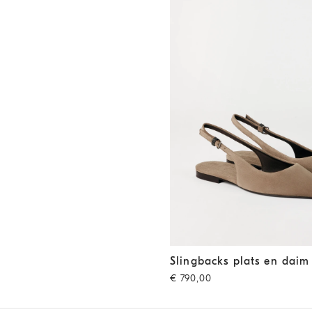
Slingbacks plats en daim
Mar
Slingbacks plats en daim
€ 790,00