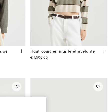
 effet denim
Vert olive
Haut court en maille étincelante
Sauge
ergé
Haut court en maille étincelante
€ 1.500,00